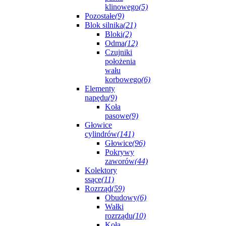
klinowego
(5)
Pozostałe
(9)
Blok silnika
(21)
Bloki
(2)
Odma
(12)
Czujniki
położenia
wału
korbowego
(6)
Elementy
napędu
(9)
Koła
pasowe
(9)
Głowice
cylindrów
(141)
Głowice
(96)
Pokrywy
zaworów
(44)
Kolektory
ssące
(11)
Rozrząd
(59)
Obudowy
(6)
Wałki
rozrządu
(10)
Koła