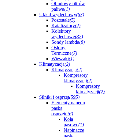
Obudowy filtrów
paliwa
(1)
Układ wydechowy
(63)
Pozostałe
(5)
Katalizatory
(2)
Kolektory
wydechowe
(32)
Sondy lambda
(8)
Osłony
Termiczne
(7)
Wieszaki
(1)
Klimatyzacja
(2)
Klimatyzacja
(2)
Kompresory
klimatyzacji
(2)
Kompresory
klimatyzacji
(2)
Silniki i osprzęt
(595)
Elementy napędu
paska
osprzętu
(6)
Koła
pasowe
(1)
Napinacze
paska