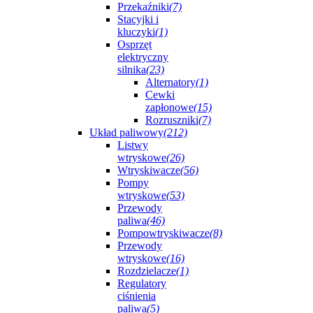
Przekaźniki
(7)
Stacyjki i
kluczyki
(1)
Osprzęt
elektryczny
silnika
(23)
Alternatory
(1)
Cewki
zapłonowe
(15)
Rozruszniki
(7)
Układ paliwowy
(212)
Listwy
wtryskowe
(26)
Wtryskiwacze
(56)
Pompy
wtryskowe
(53)
Przewody
paliwa
(46)
Pompowtryskiwacze
(8)
Przewody
wtryskowe
(16)
Rozdzielacze
(1)
Regulatory
ciśnienia
paliwa
(5)