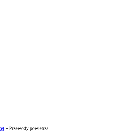
zęt
»
Przewody powietrza