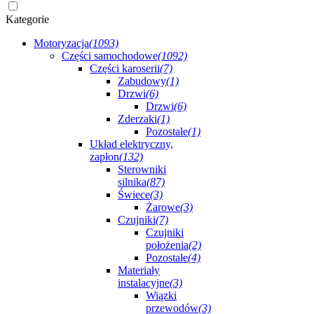
Kategorie
Motoryzacja
(1093)
Części samochodowe
(1092)
Części karoserii
(7)
Zabudowy
(1)
Drzwi
(6)
Drzwi
(6)
Zderzaki
(1)
Pozostałe
(1)
Układ elektryczny,
zapłon
(132)
Sterowniki
silnika
(87)
Świece
(3)
Żarowe
(3)
Czujniki
(7)
Czujniki
położenia
(2)
Pozostałe
(4)
Materiały
instalacyjne
(3)
Wiązki
przewodów
(3)