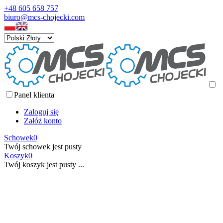
+48 605 658 757
biuro@mcs-chojecki.com
Panel klienta
Zaloguj się
Załóż konto
Schowek
0
Twój schowek jest pusty
Koszyk
0
Twój koszyk jest pusty ...