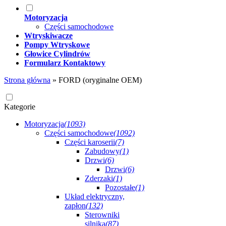
Motoryzacja
Części samochodowe
Wtryskiwacze
Pompy Wtryskowe
Głowice Cylindrów
Formularz Kontaktowy
Strona główna
»
FORD (oryginalne OEM)
Kategorie
Motoryzacja
(1093)
Części samochodowe
(1092)
Części karoserii
(7)
Zabudowy
(1)
Drzwi
(6)
Drzwi
(6)
Zderzaki
(1)
Pozostałe
(1)
Układ elektryczny,
zapłon
(132)
Sterowniki
silnika
(87)