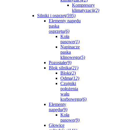
Kompresory
klimatyzacji
(2)
Silniki i osprzęt
(595)
Elementy napędu
paska
osprzętu
(6)
Koła
pasowe
(1)
Napinacze
paska
klinowego
(5)
Pozostałe
(9)
Blok silnika
(21)
Bloki
(2)
Odma
(12)
Czujniki
położenia
wału
korbowego
(6)
Elementy
napędu
(9)
Koła
pasowe
(9)
Głowice