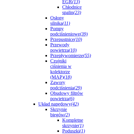
EGR
(13)
Chłodnice
spalin
(23)
Osłony
silnika
(11)
Pompy
podciśnieniowe
(39)
Przepustnice
(10)
Przewody
powietrza
(10)
Przepływomierze
(55)
Czujniki
ciśnienia w
kolektorze
(MAP)
(18)
Zawory
podciśnienia
(29)
Obudowy filtrów
powietrza
(6)
Układ napędowy
(42)
Skrzynie
biegów
(2)
Kompletne
skrzynie
(1)
Poduszki
(1)