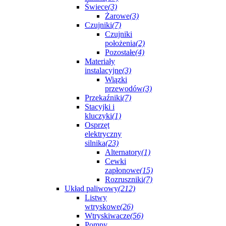
Świece
(3)
Żarowe
(3)
Czujniki
(7)
Czujniki
położenia
(2)
Pozostałe
(4)
Materiały
instalacyjne
(3)
Wiązki
przewodów
(3)
Przekaźniki
(7)
Stacyjki i
kluczyki
(1)
Osprzęt
elektryczny
silnika
(23)
Alternatory
(1)
Cewki
zapłonowe
(15)
Rozruszniki
(7)
Układ paliwowy
(212)
Listwy
wtryskowe
(26)
Wtryskiwacze
(56)
Pompy