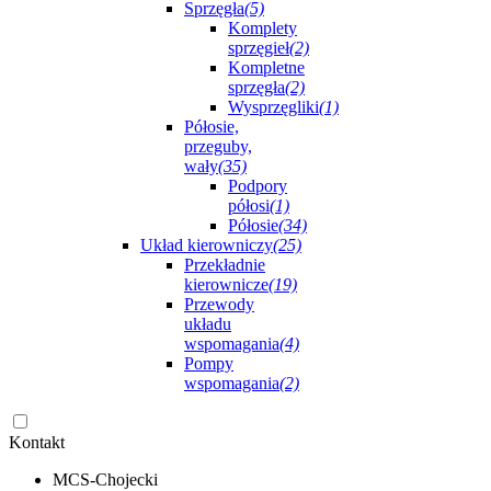
Sprzęgła
(5)
Komplety
sprzęgieł
(2)
Kompletne
sprzęgła
(2)
Wysprzęgliki
(1)
Półosie,
przeguby,
wały
(35)
Podpory
półosi
(1)
Półosie
(34)
Układ kierowniczy
(25)
Przekładnie
kierownicze
(19)
Przewody
układu
wspomagania
(4)
Pompy
wspomagania
(2)
Kontakt
MCS-Chojecki