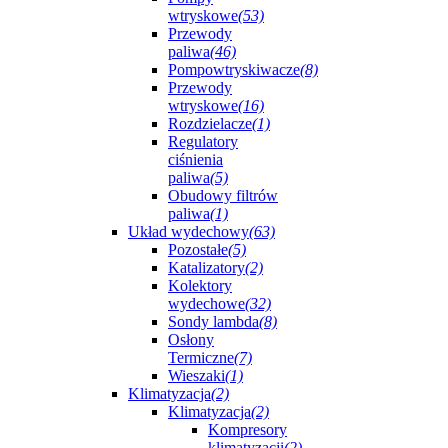
wtryskowe
(53)
Przewody
paliwa
(46)
Pompowtryskiwacze
(8)
Przewody
wtryskowe
(16)
Rozdzielacze
(1)
Regulatory
ciśnienia
paliwa
(5)
Obudowy filtrów
paliwa
(1)
Układ wydechowy
(63)
Pozostałe
(5)
Katalizatory
(2)
Kolektory
wydechowe
(32)
Sondy lambda
(8)
Osłony
Termiczne
(7)
Wieszaki
(1)
Klimatyzacja
(2)
Klimatyzacja
(2)
Kompresory
klimatyzacji
(2)