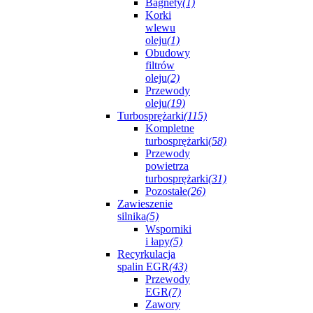
Bagnety
(1)
Korki
wlewu
oleju
(1)
Obudowy
filtrów
oleju
(2)
Przewody
oleju
(19)
Turbosprężarki
(115)
Kompletne
turbosprężarki
(58)
Przewody
powietrza
turbosprężarki
(31)
Pozostałe
(26)
Zawieszenie
silnika
(5)
Wsporniki
i łapy
(5)
Recyrkulacja
spalin EGR
(43)
Przewody
EGR
(7)
Zawory