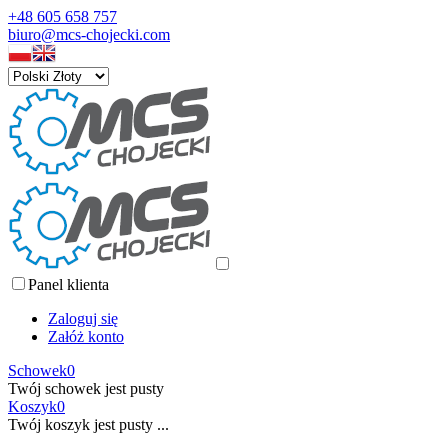
+48 605 658 757
biuro@mcs-chojecki.com
Panel klienta
Zaloguj się
Załóż konto
Schowek
0
Twój schowek jest pusty
Koszyk
0
Twój koszyk jest pusty ...