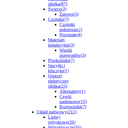
silnika
(87)
Świece
(3)
Żarowe
(3)
Czujniki
(7)
Czujniki
położenia
(2)
Pozostałe
(4)
Materiały
instalacyjne
(3)
Wiązki
przewodów
(3)
Przekaźniki
(7)
Stacyjki i
kluczyki
(1)
Osprzęt
elektryczny
silnika
(23)
Alternatory
(1)
Cewki
zapłonowe
(15)
Rozruszniki
(7)
Układ paliwowy
(212)
Listwy
wtryskowe
(26)
Wtryskiwacze
(56)