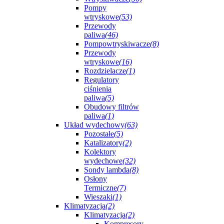
Pompy
wtryskowe
(53)
Przewody
paliwa
(46)
Pompowtryskiwacze
(8)
Przewody
wtryskowe
(16)
Rozdzielacze
(1)
Regulatory
ciśnienia
paliwa
(5)
Obudowy filtrów
paliwa
(1)
Układ wydechowy
(63)
Pozostałe
(5)
Katalizatory
(2)
Kolektory
wydechowe
(32)
Sondy lambda
(8)
Osłony
Termiczne
(7)
Wieszaki
(1)
Klimatyzacja
(2)
Klimatyzacja
(2)
Kompresory