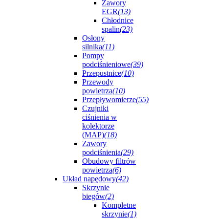
Zawory
EGR
(13)
Chłodnice
spalin
(23)
Osłony
silnika
(11)
Pompy
podciśnieniowe
(39)
Przepustnice
(10)
Przewody
powietrza
(10)
Przepływomierze
(55)
Czujniki
ciśnienia w
kolektorze
(MAP)
(18)
Zawory
podciśnienia
(29)
Obudowy filtrów
powietrza
(6)
Układ napędowy
(42)
Skrzynie
biegów
(2)
Kompletne
skrzynie
(1)