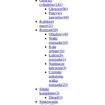
Głowice
cylindrów
(141)
Głowice
(96)
Pokrywy
zaworów
(44)
Kolektory
ssące
(11)
Rozrząd
(59)
Obudowy
(6)
Wałki
rozrządu
(10)
Koła
zębate
(16)
Łańcuchy
rozrządu
(1)
Napinacze
łańcucha
(3)
Czujniki
położenia
wałka
rozrządu
(23)
Silniki
kompletne
(3)
Diesel
(3)
Smarowanie