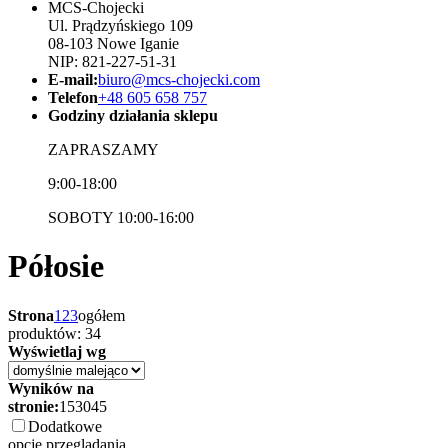
MCS-Chojecki
Ul. Prądzyńskiego 109
08-103 Nowe Iganie
NIP: 821-227-51-31
E-mail:
biuro@mcs-chojecki.com
Telefon
+48 605 658 757
Godziny działania sklepu
ZAPRASZAMY
9:00-18:00
SOBOTY 10:00-16:00
Półosie
Strona
1
2
3
ogółem
produktów: 34
Wyświetlaj wg
Wyników na
stronie:
15
30
45
Dodatkowe
opcje przeglądania