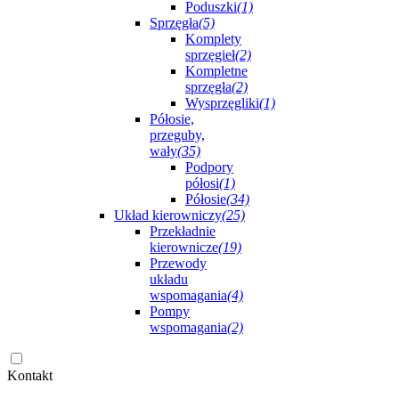
Poduszki
(1)
Sprzęgła
(5)
Komplety
sprzęgieł
(2)
Kompletne
sprzęgła
(2)
Wysprzęgliki
(1)
Półosie,
przeguby,
wały
(35)
Podpory
półosi
(1)
Półosie
(34)
Układ kierowniczy
(25)
Przekładnie
kierownicze
(19)
Przewody
układu
wspomagania
(4)
Pompy
wspomagania
(2)
Kontakt