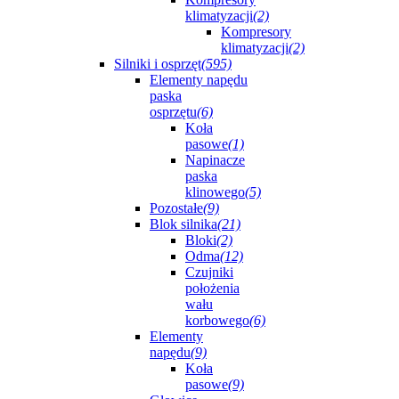
klimatyzacji
(2)
Kompresory
klimatyzacji
(2)
Silniki i osprzęt
(595)
Elementy napędu
paska
osprzętu
(6)
Koła
pasowe
(1)
Napinacze
paska
klinowego
(5)
Pozostałe
(9)
Blok silnika
(21)
Bloki
(2)
Odma
(12)
Czujniki
położenia
wału
korbowego
(6)
Elementy
napędu
(9)
Koła
pasowe
(9)