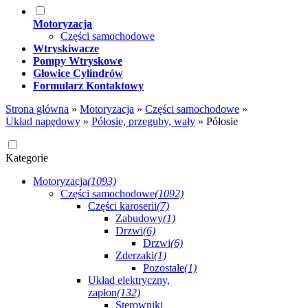
Motoryzacja
Części samochodowe
Wtryskiwacze
Pompy Wtryskowe
Głowice Cylindrów
Formularz Kontaktowy
Strona główna
»
Motoryzacja
»
Części samochodowe
»
Układ napędowy
»
Półosie, przeguby, wały
»
Półosie
Kategorie
Motoryzacja
(1093)
Części samochodowe
(1092)
Części karoserii
(7)
Zabudowy
(1)
Drzwi
(6)
Drzwi
(6)
Zderzaki
(1)
Pozostałe
(1)
Układ elektryczny,
zapłon
(132)
Sterowniki