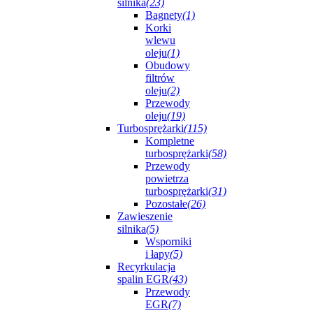
silnika
(23)
Bagnety
(1)
Korki
wlewu
oleju
(1)
Obudowy
filtrów
oleju
(2)
Przewody
oleju
(19)
Turbosprężarki
(115)
Kompletne
turbosprężarki
(58)
Przewody
powietrza
turbosprężarki
(31)
Pozostałe
(26)
Zawieszenie
silnika
(5)
Wsporniki
i łapy
(5)
Recyrkulacja
spalin EGR
(43)
Przewody
EGR
(7)