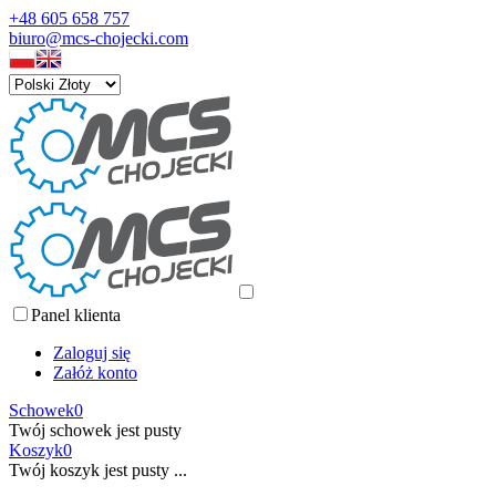
+48 605 658 757
biuro@mcs-chojecki.com
Panel klienta
Zaloguj się
Załóż konto
Schowek
0
Twój schowek jest pusty
Koszyk
0
Twój koszyk jest pusty ...