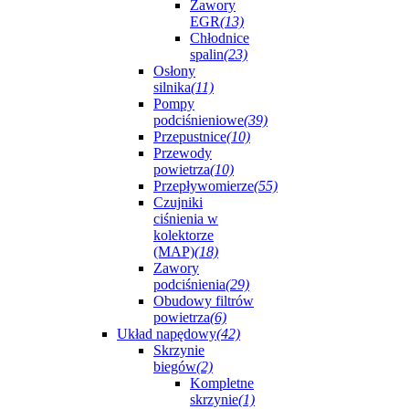
Zawory
EGR
(13)
Chłodnice
spalin
(23)
Osłony
silnika
(11)
Pompy
podciśnieniowe
(39)
Przepustnice
(10)
Przewody
powietrza
(10)
Przepływomierze
(55)
Czujniki
ciśnienia w
kolektorze
(MAP)
(18)
Zawory
podciśnienia
(29)
Obudowy filtrów
powietrza
(6)
Układ napędowy
(42)
Skrzynie
biegów
(2)
Kompletne
skrzynie
(1)