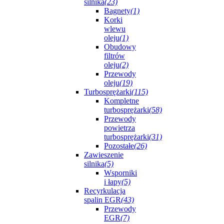
silnika
(23)
Bagnety
(1)
Korki
wlewu
oleju
(1)
Obudowy
filtrów
oleju
(2)
Przewody
oleju
(19)
Turbosprężarki
(115)
Kompletne
turbosprężarki
(58)
Przewody
powietrza
turbosprężarki
(31)
Pozostałe
(26)
Zawieszenie
silnika
(5)
Wsporniki
i łapy
(5)
Recyrkulacja
spalin EGR
(43)
Przewody
EGR
(7)