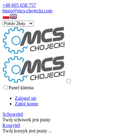
+48 605 658 757
biuro@mcs-chojecki.com
Panel klienta
Zaloguj się
Załóż konto
Schowek
0
Twój schowek jest pusty
Koszyk
0
Twój koszyk jest pusty ...