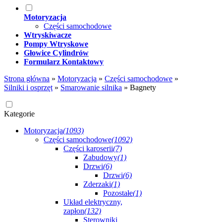
Motoryzacja
Części samochodowe
Wtryskiwacze
Pompy Wtryskowe
Głowice Cylindrów
Formularz Kontaktowy
Strona główna
»
Motoryzacja
»
Części samochodowe
»
Silniki i osprzęt
»
Smarowanie silnika
»
Bagnety
Kategorie
Motoryzacja
(1093)
Części samochodowe
(1092)
Części karoserii
(7)
Zabudowy
(1)
Drzwi
(6)
Drzwi
(6)
Zderzaki
(1)
Pozostałe
(1)
Układ elektryczny,
zapłon
(132)
Sterowniki