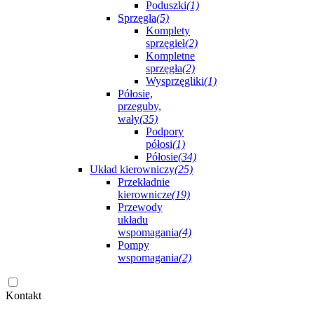
Poduszki
(1)
Sprzęgła
(5)
Komplety
sprzęgieł
(2)
Kompletne
sprzęgła
(2)
Wysprzęgliki
(1)
Półosie,
przeguby,
wały
(35)
Podpory
półosi
(1)
Półosie
(34)
Układ kierowniczy
(25)
Przekładnie
kierownicze
(19)
Przewody
układu
wspomagania
(4)
Pompy
wspomagania
(2)
Kontakt