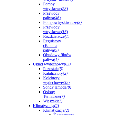
Pompy
wtryskowe
(53)
Przewody
paliwa
(46)
Pompowtryskiwacze
(8)
Przewody
wtryskowe
(16)
Rozdzielacze
(1)
Regulatory
ciśnienia
paliwa
(5)
Obudowy filtrów
paliwa
(1)
Układ wydechowy
(63)
Pozostałe
(5)
Katalizatory
(2)
Kolektory
wydechowe
(32)
Sondy lambda
(8)
Osłony
Termiczne
(7)
Wieszaki
(1)
Klimatyzacja
(2)
Klimatyzacja
(2)
Kompresory