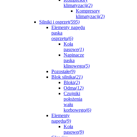
klimatyzacji
(2)
Kompresory
klimatyzacji
(2)
Silniki i osprzęt
(595)
Elementy napędu
paska
osprzętu
(6)
Koła
pasowe
(1)
Napinacze
paska
klinowego
(5)
Pozostałe
(9)
Blok silnika
(21)
Bloki
(2)
Odma
(12)
Czujniki
położenia
wału
korbowego
(6)
Elementy
napędu
(9)
Koła
pasowe
(9)