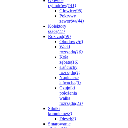
Głowice
cylindrów
(141)
Głowice
(96)
Pokrywy
zaworów
(44)
Kolektory
ssące
(11)
Rozrząd
(59)
Obudowy
(6)
Wałki
rozrządu
(10)
Koła
zębate
(16)
Łańcuchy
rozrządu
(1)
Napinacze
łańcucha
(3)
Czujniki
położenia
wałka
rozrządu
(23)
Silniki
kompletne
(3)
Diesel
(3)
Smarowanie