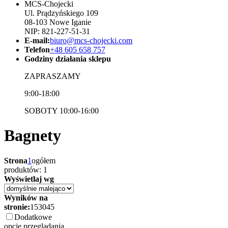
MCS-Chojecki
Ul. Prądzyńskiego 109
08-103 Nowe Iganie
NIP: 821-227-51-31
E-mail:
biuro@mcs-chojecki.com
Telefon
+48 605 658 757
Godziny działania sklepu
ZAPRASZAMY
9:00-18:00
SOBOTY 10:00-16:00
Bagnety
Strona
1
ogółem
produktów: 1
Wyświetlaj wg
Wyników na
stronie:
15
30
45
Dodatkowe
opcje przeglądania