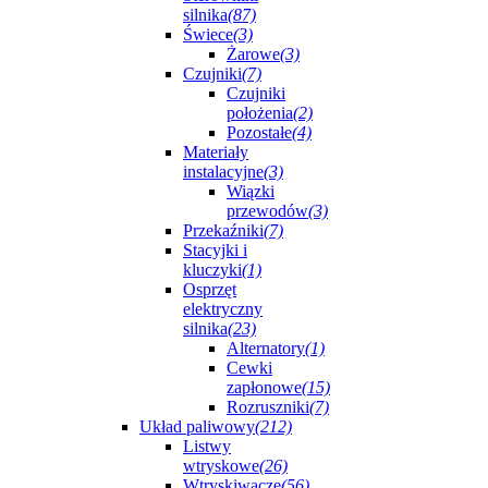
silnika
(87)
Świece
(3)
Żarowe
(3)
Czujniki
(7)
Czujniki
położenia
(2)
Pozostałe
(4)
Materiały
instalacyjne
(3)
Wiązki
przewodów
(3)
Przekaźniki
(7)
Stacyjki i
kluczyki
(1)
Osprzęt
elektryczny
silnika
(23)
Alternatory
(1)
Cewki
zapłonowe
(15)
Rozruszniki
(7)
Układ paliwowy
(212)
Listwy
wtryskowe
(26)
Wtryskiwacze
(56)