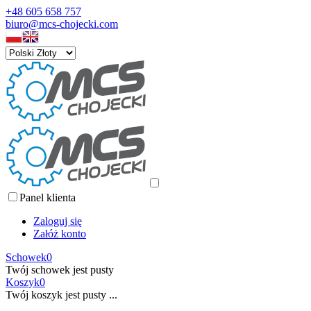
+48 605 658 757
biuro@mcs-chojecki.com
Panel klienta
Zaloguj się
Załóż konto
Schowek
0
Twój schowek jest pusty
Koszyk
0
Twój koszyk jest pusty ...