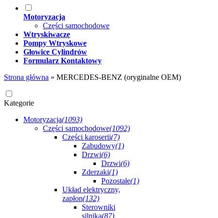
Motoryzacja
Części samochodowe
Wtryskiwacze
Pompy Wtryskowe
Głowice Cylindrów
Formularz Kontaktowy
Strona główna
»
MERCEDES-BENZ (oryginalne OEM)
Kategorie
Motoryzacja
(1093)
Części samochodowe
(1092)
Części karoserii
(7)
Zabudowy
(1)
Drzwi
(6)
Drzwi
(6)
Zderzaki
(1)
Pozostałe
(1)
Układ elektryczny,
zapłon
(132)
Sterowniki
silnika
(87)