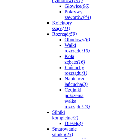
cylindrów
(141)
Głowice
(96)
Pokrywy
zaworów
(44)
Kolektory
ssące
(11)
Rozrząd
(59)
Obudowy
(6)
Wałki
rozrządu
(10)
Koła
zębate
(16)
Łańcuchy
rozrządu
(1)
Napinacze
łańcucha
(3)
Czujniki
położenia
wałka
rozrządu
(23)
Silniki
kompletne
(3)
Diesel
(3)
Smarowanie
silnika
(23)