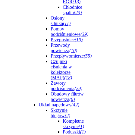
EGR
(13)
Chłodnice
spalin
(23)
Osłony
silnika
(11)
Pompy
podciśnieniowe
(39)
Przepustnice
(10)
Przewody
powietrza
(10)
Przepływomierze
(55)
Czujniki
ciśnienia w
kolektorze
(MAP)
(18)
Zawory
podciśnienia
(29)
Obudowy filtrów
powietrza
(6)
Układ napędowy
(42)
Skrzynie
biegów
(2)
Kompletne
skrzynie
(1)
Poduszki
(1)