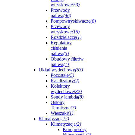
wtryskowe
(53)
Przewody
paliwa
(46)
Pompowtryskiwacze
(8)
Przewody
wtryskowe
(16)
Rozdzielacze
(1)
Regulatory
ciśnienia
paliwa
(5)
Obudowy filtrów
paliwa
(1)
Układ wydechowy
(63)
Pozostałe
(5)
Katalizatory
(2)
Kolektory
wydechowe
(32)
Sondy lambda
(8)
Osłony
Termiczne
(7)
Wieszaki
(1)
Klimatyzacja
(2)
Klimatyzacja
(2)
Kompresory
klimatyzacji
(2)