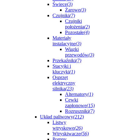
Świece
(3)
Żarowe
(3)
Czujniki
(7)
Czujniki
położenia
(2)
Pozostałe
(4)
Materiały
instalacyjne
(3)
Wiązki
przewodów
(3)
Przekaźniki
(7)
Stacyjki i
kluczyki
(1)
Osprzęt
elektryczny
silnika
(23)
Alternatory
(1)
Cewki
zapłonowe
(15)
Rozruszniki
(7)
Układ paliwowy
(212)
Listwy
wtryskowe
(26)
Wtryskiwacze
(56)
Pompy