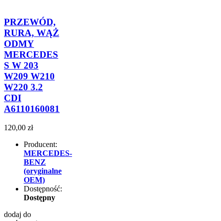
PRZEWÓD,
RURA, WĄŻ
ODMY
MERCEDES
S W 203
W209 W210
W220 3.2
CDI
A6110160081
120,00 zł
Producent:
MERCEDES-
BENZ
(oryginalne
OEM)
Dostępność:
Dostępny
dodaj do