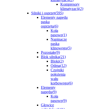
Kompresory
klimatyzacji
(2)
Silniki i osprzęt
(595)
Elementy napędu
paska
osprzętu
(6)
Koła
pasowe
(1)
Napinacze
paska
klinowego
(5)
Pozostałe
(9)
Blok silnika
(21)
Bloki
(2)
Odma
(12)
Czujniki
położenia
wału
korbowego
(6)
Elementy
napędu
(9)
Koła
pasowe
(9)
Głowice