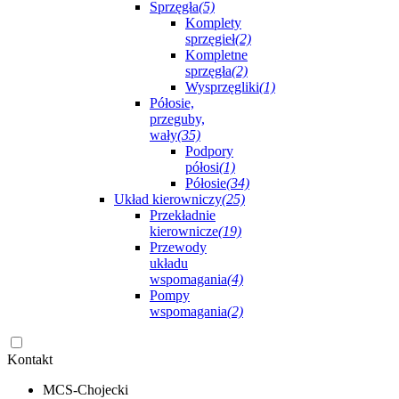
Sprzęgła
(5)
Komplety
sprzęgieł
(2)
Kompletne
sprzęgła
(2)
Wysprzęgliki
(1)
Półosie,
przeguby,
wały
(35)
Podpory
półosi
(1)
Półosie
(34)
Układ kierowniczy
(25)
Przekładnie
kierownicze
(19)
Przewody
układu
wspomagania
(4)
Pompy
wspomagania
(2)
Kontakt
MCS-Chojecki