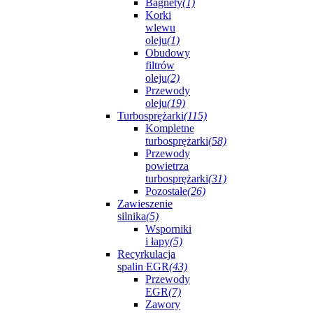
Bagnety
(1)
Korki
wlewu
oleju
(1)
Obudowy
filtrów
oleju
(2)
Przewody
oleju
(19)
Turbosprężarki
(115)
Kompletne
turbosprężarki
(58)
Przewody
powietrza
turbosprężarki
(31)
Pozostałe
(26)
Zawieszenie
silnika
(5)
Wsporniki
i łapy
(5)
Recyrkulacja
spalin EGR
(43)
Przewody
EGR
(7)
Zawory