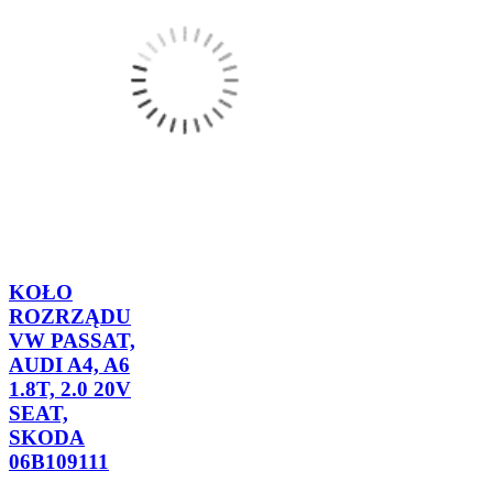
KOŁO
ROZRZĄDU
VW PASSAT,
AUDI A4, A6
1.8T, 2.0 20V
SEAT,
SKODA
06B109111