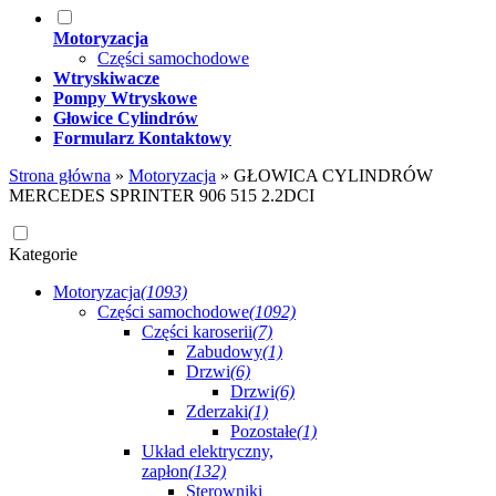
Motoryzacja
Części samochodowe
Wtryskiwacze
Pompy Wtryskowe
Głowice Cylindrów
Formularz Kontaktowy
Strona główna
»
Motoryzacja
»
GŁOWICA CYLINDRÓW
MERCEDES SPRINTER 906 515 2.2DCI
Kategorie
Motoryzacja
(1093)
Części samochodowe
(1092)
Części karoserii
(7)
Zabudowy
(1)
Drzwi
(6)
Drzwi
(6)
Zderzaki
(1)
Pozostałe
(1)
Układ elektryczny,
zapłon
(132)
Sterowniki