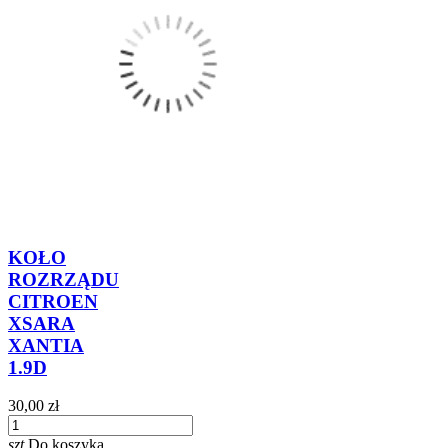
KOŁO
ROZRZĄDU
CITROEN
XSARA
XANTIA
1.9D
30,00 zł
szt.
Do koszyka