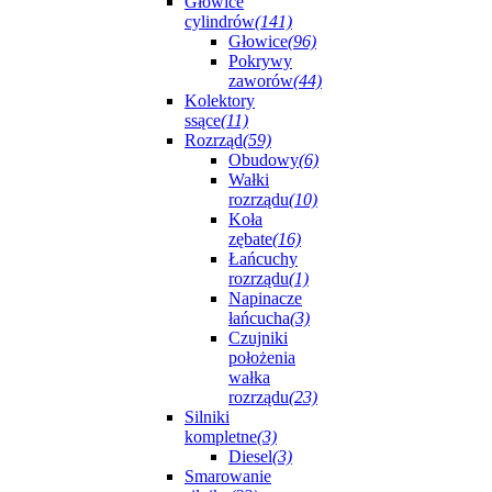
Głowice
cylindrów
(141)
Głowice
(96)
Pokrywy
zaworów
(44)
Kolektory
ssące
(11)
Rozrząd
(59)
Obudowy
(6)
Wałki
rozrządu
(10)
Koła
zębate
(16)
Łańcuchy
rozrządu
(1)
Napinacze
łańcucha
(3)
Czujniki
położenia
wałka
rozrządu
(23)
Silniki
kompletne
(3)
Diesel
(3)
Smarowanie