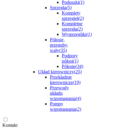
Poduszki
(1)
Sprzęgła
(5)
Komplety
sprzęgieł
(2)
Kompletne
sprzęgła
(2)
Wysprzęgliki
(1)
Półosie,
przeguby,
wały
(35)
Podpory
półosi
(1)
Półosie
(34)
Układ kierowniczy
(25)
Przekładnie
kierownicze
(19)
Przewody
układu
wspomagania
(4)
Pompy
wspomagania
(2)
Kontakt