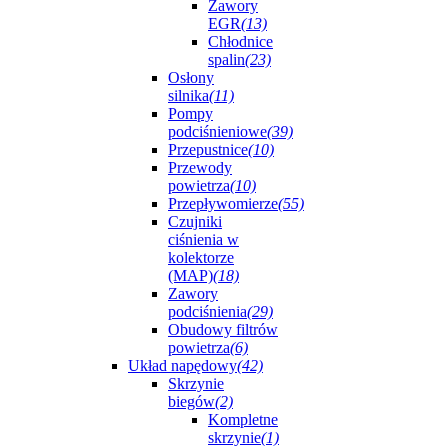
Zawory
EGR
(13)
Chłodnice
spalin
(23)
Osłony
silnika
(11)
Pompy
podciśnieniowe
(39)
Przepustnice
(10)
Przewody
powietrza
(10)
Przepływomierze
(55)
Czujniki
ciśnienia w
kolektorze
(MAP)
(18)
Zawory
podciśnienia
(29)
Obudowy filtrów
powietrza
(6)
Układ napędowy
(42)
Skrzynie
biegów
(2)
Kompletne
skrzynie
(1)