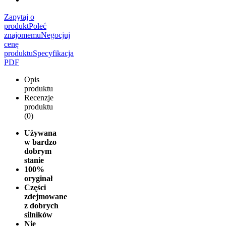
Zapytaj o
produkt
Poleć
znajomemu
Negocjuj
cenę
produktu
Specyfikacja
PDF
Opis
produktu
Recenzje
produktu
(0)
Używana
w bardzo
dobrym
stanie
100%
oryginał
Części
zdejmowane
z dobrych
silników
Nie