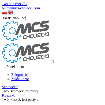
+48 605 658 757
biuro@mcs-chojecki.com
Panel klienta
Zaloguj się
Załóż konto
Schowek
0
Twój schowek jest pusty
Koszyk
0
Twój koszyk jest pusty ...