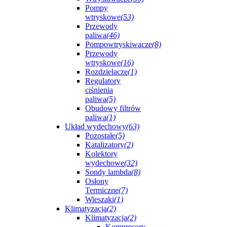
Pompy
wtryskowe
(53)
Przewody
paliwa
(46)
Pompowtryskiwacze
(8)
Przewody
wtryskowe
(16)
Rozdzielacze
(1)
Regulatory
ciśnienia
paliwa
(5)
Obudowy filtrów
paliwa
(1)
Układ wydechowy
(63)
Pozostałe
(5)
Katalizatory
(2)
Kolektory
wydechowe
(32)
Sondy lambda
(8)
Osłony
Termiczne
(7)
Wieszaki
(1)
Klimatyzacja
(2)
Klimatyzacja
(2)
Kompresory