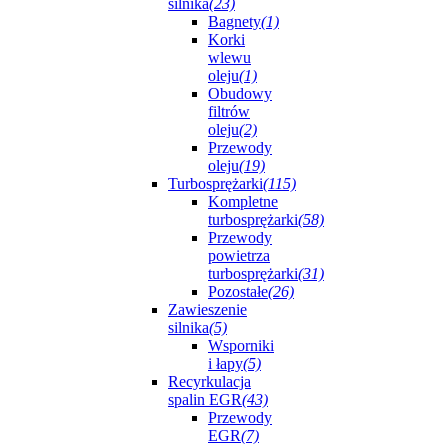
silnika
(23)
Bagnety
(1)
Korki
wlewu
oleju
(1)
Obudowy
filtrów
oleju
(2)
Przewody
oleju
(19)
Turbosprężarki
(115)
Kompletne
turbosprężarki
(58)
Przewody
powietrza
turbosprężarki
(31)
Pozostałe
(26)
Zawieszenie
silnika
(5)
Wsporniki
i łapy
(5)
Recyrkulacja
spalin EGR
(43)
Przewody
EGR
(7)