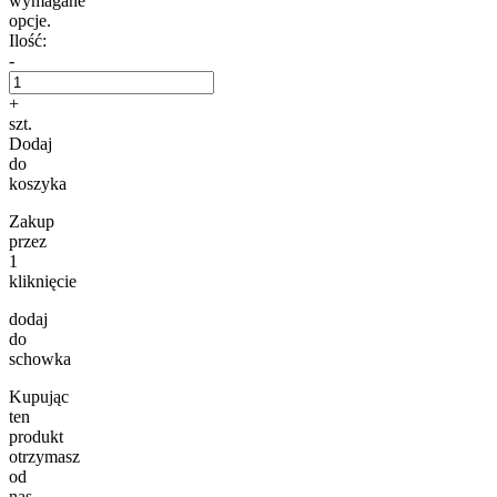
wymagane
opcje.
Ilość:
-
+
szt.
Dodaj
do
koszyka
Zakup
przez
1
kliknięcie
dodaj
do
schowka
Kupując
ten
produkt
otrzymasz
od
nas