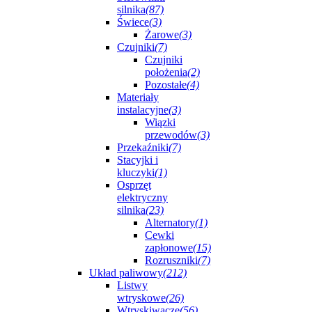
silnika
(87)
Świece
(3)
Żarowe
(3)
Czujniki
(7)
Czujniki
położenia
(2)
Pozostałe
(4)
Materiały
instalacyjne
(3)
Wiązki
przewodów
(3)
Przekaźniki
(7)
Stacyjki i
kluczyki
(1)
Osprzęt
elektryczny
silnika
(23)
Alternatory
(1)
Cewki
zapłonowe
(15)
Rozruszniki
(7)
Układ paliwowy
(212)
Listwy
wtryskowe
(26)
Wtryskiwacze
(56)