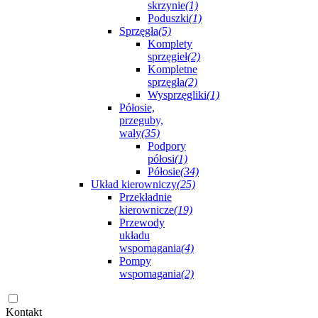
skrzynie
(1)
Poduszki
(1)
Sprzęgła
(5)
Komplety
sprzęgieł
(2)
Kompletne
sprzęgła
(2)
Wysprzęgliki
(1)
Półosie,
przeguby,
wały
(35)
Podpory
półosi
(1)
Półosie
(34)
Układ kierowniczy
(25)
Przekładnie
kierownicze
(19)
Przewody
układu
wspomagania
(4)
Pompy
wspomagania
(2)
Kontakt