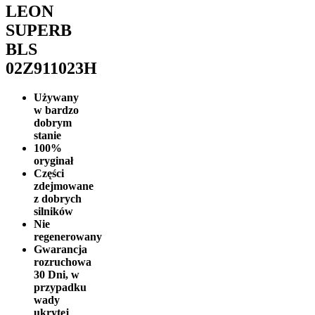
LEON
SUPERB
BLS
02Z911023H
Używany
w bardzo
dobrym
stanie
100%
oryginał
Części
zdejmowane
z dobrych
silników
Nie
regenerowany
Gwarancja
rozruchowa
30 Dni, w
przypadku
wady
ukrytej