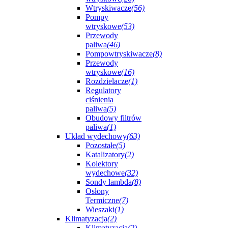
Wtryskiwacze
(56)
Pompy
wtryskowe
(53)
Przewody
paliwa
(46)
Pompowtryskiwacze
(8)
Przewody
wtryskowe
(16)
Rozdzielacze
(1)
Regulatory
ciśnienia
paliwa
(5)
Obudowy filtrów
paliwa
(1)
Układ wydechowy
(63)
Pozostałe
(5)
Katalizatory
(2)
Kolektory
wydechowe
(32)
Sondy lambda
(8)
Osłony
Termiczne
(7)
Wieszaki
(1)
Klimatyzacja
(2)
Klimatyzacja
(2)