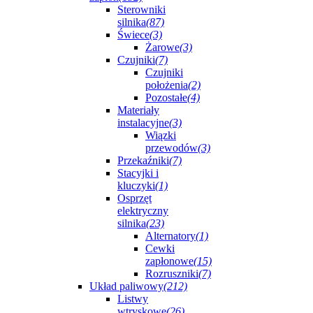
Sterowniki
silnika
(87)
Świece
(3)
Żarowe
(3)
Czujniki
(7)
Czujniki
położenia
(2)
Pozostałe
(4)
Materiały
instalacyjne
(3)
Wiązki
przewodów
(3)
Przekaźniki
(7)
Stacyjki i
kluczyki
(1)
Osprzęt
elektryczny
silnika
(23)
Alternatory
(1)
Cewki
zapłonowe
(15)
Rozruszniki
(7)
Układ paliwowy
(212)
Listwy
wtryskowe
(26)