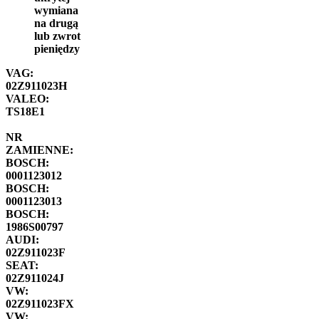
wymiana
na drugą
lub zwrot
pieniędzy
VAG:
02Z911023H
VALEO:
TS18E1
NR
ZAMIENNE:
BOSCH:
0001123012
BOSCH:
0001123013
BOSCH:
1986S00797
AUDI:
02Z911023F
SEAT:
02Z911024J
VW:
02Z911023FX
VW: