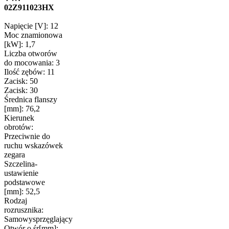
02Z911023HX
Napięcie [V]: 12
Moc znamionowa
[kW]: 1,7
Liczba otworów
do mocowania: 3
Ilość zębów: 11
Zacisk: 50
Zacisk: 30
Średnica flanszy
[mm]: 76,2
Kierunek
obrotów:
Przeciwnie do
ruchu wskazówek
zegara
Szczelina-
ustawienie
podstawowe
[mm]: 52,5
Rodzaj
rozrusznika:
Samowysprzęglający
Otwór o śr[mm]: