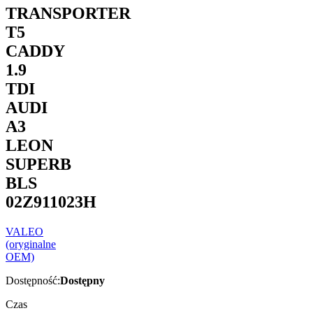
TRANSPORTER
T5
CADDY
1.9
TDI
AUDI
A3
LEON
SUPERB
BLS
02Z911023H
VALEO
(oryginalne
OEM)
Dostępność:
Dostępny
Czas