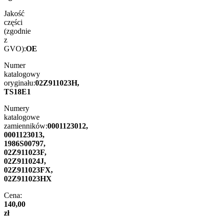
Jakość
części
(zgodnie
z
GVO):
OE
Numer
katalogowy
oryginału:
02Z911023H,
TS18E1
Numery
katalogowe
zamienników:
0001123012,
0001123013,
1986S00797,
02Z911023F,
02Z911024J,
02Z911023FX,
02Z911023HX
Cena:
140,00
zł