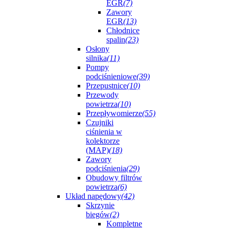
EGR
(7)
Zawory
EGR
(13)
Chłodnice
spalin
(23)
Osłony
silnika
(11)
Pompy
podciśnieniowe
(39)
Przepustnice
(10)
Przewody
powietrza
(10)
Przepływomierze
(55)
Czujniki
ciśnienia w
kolektorze
(MAP)
(18)
Zawory
podciśnienia
(29)
Obudowy filtrów
powietrza
(6)
Układ napędowy
(42)
Skrzynie
biegów
(2)
Kompletne