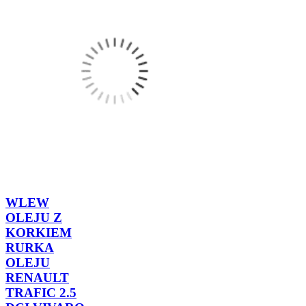
WLEW
OLEJU Z
KORKIEM
RURKA
OLEJU
RENAULT
TRAFIC 2.5