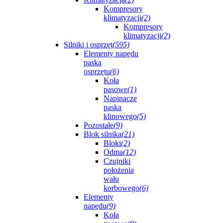
Kompresory
klimatyzacji
(2)
Kompresory
klimatyzacji
(2)
Silniki i osprzęt
(595)
Elementy napędu
paska
osprzętu
(6)
Koła
pasowe
(1)
Napinacze
paska
klinowego
(5)
Pozostałe
(9)
Blok silnika
(21)
Bloki
(2)
Odma
(12)
Czujniki
położenia
wału
korbowego
(6)
Elementy
napędu
(9)
Koła