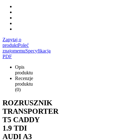
Zapytaj o
produkt
Poleć
znajomemu
Specyfikacja
PDF
Opis
produktu
Recenzje
produktu
(0)
ROZRUSZNIK
TRANSPORTER
T5 CADDY
1.9 TDI
AUDI A3