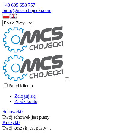
+48 605 658 757
biuro@mcs-chojecki.com
Panel klienta
Zaloguj się
Załóż konto
Schowek
0
Twój schowek jest pusty
Koszyk
0
Twój koszyk jest pusty ...