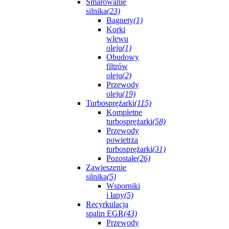
Smarowanie
silnika
(23)
Bagnety
(1)
Korki
wlewu
oleju
(1)
Obudowy
filtrów
oleju
(2)
Przewody
oleju
(19)
Turbosprężarki
(115)
Kompletne
turbosprężarki
(58)
Przewody
powietrza
turbosprężarki
(31)
Pozostałe
(26)
Zawieszenie
silnika
(5)
Wsporniki
i łapy
(5)
Recyrkulacja
spalin EGR
(43)
Przewody