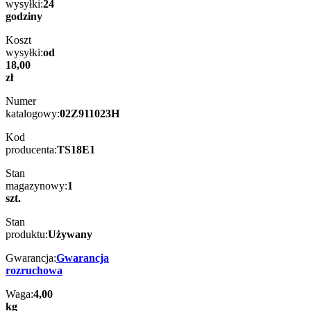
wysyłki:
24
godziny
Koszt
wysyłki:
od
18,00
zł
Numer
katalogowy:
02Z911023H
Kod
producenta:
TS18E1
Stan
magazynowy:
1
szt.
Stan
produktu:
Używany
Gwarancja:
Gwarancja
rozruchowa
Waga:
4,00
kg