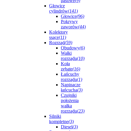
pasowe
(9)
Głowice
cylindrów
(141)
Głowice
(96)
Pokrywy
zaworów
(44)
Kolektory
ssące
(11)
Rozrząd
(59)
Obudowy
(6)
Wałki
rozrządu
(10)
Koła
zębate
(16)
Łańcuchy
rozrządu
(1)
Napinacze
łańcucha
(3)
Czujniki
położenia
wałka
rozrządu
(23)
Silniki
kompletne
(3)
Diesel
(3)